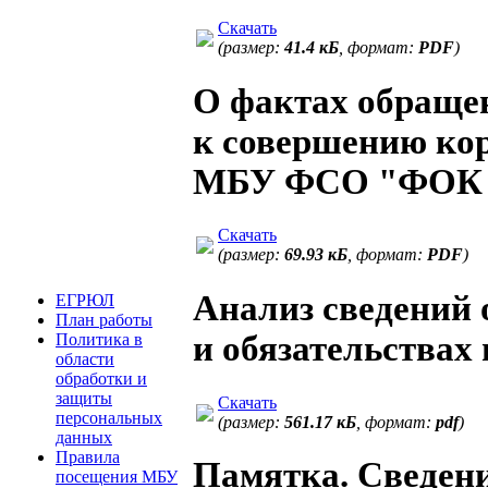
Скачать
(размер:
41.4 кБ
, формат:
PDF
)
О фактах обращен
к совершению ко
МБУ ФСО "ФОК
Скачать
(размер:
69.93 кБ
, формат:
PDF
)
Анализ сведений о
ЕГРЮЛ
План работы
и обязательствах
Политика в
области
обработки и
защиты
Скачать
персональных
(размер:
561.17 кБ
, формат:
pdf
)
данных
Правила
Памятка. Сведения
посещения МБУ