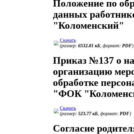
Положение по обр
данных работни
"Коломенский"
Скачать
(размер:
6532.81 кБ
, формат:
PDF
)
Приказ №137 о на
организацию меро
обработке персо
"ФОК "Коломенс
Скачать
(размер:
523.77 кБ
, формат:
PDF
)
Согласие родител