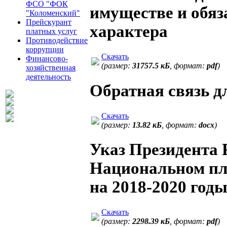
ФСО "ФОК
имуществе и обяз
"Коломенский"
Прейскурант
характера
платных услуг
Противодействие
коррупции
Скачать
Финансово-
(размер:
31757.5 кБ
, формат:
pdf
)
хозяйственная
деятельность
Обратная связь д
Скачать
(размер:
13.82 кБ
, формат:
docx
)
Указ Президента 
Национальном пл
на 2018-2020 год
Скачать
(размер:
2298.39 кБ
, формат:
pdf
)