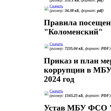
(размер:
351.1 кБ
, формат:
pdf
)
Скачать
(размер:
34.38 кБ
, формат:
pdf
)
Правила посещ
"Коломенский"
Скачать
(размер:
7235.04 кБ
, формат:
PDF
)
Приказ и план м
коррупции в МБ
2024 год
Скачать
(размер:
1543.25 кБ
, формат:
PDF
)
Устав МБУ ФСО 