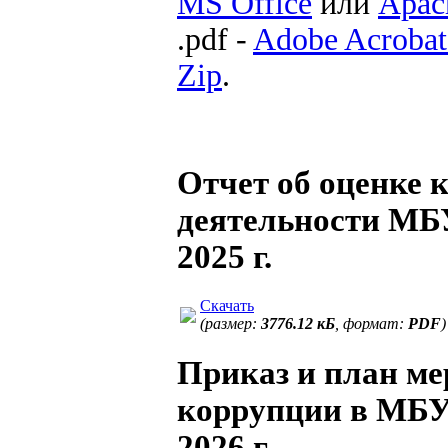
MS Office
или
Apac
.pdf -
Adobe Acrobat
Zip
.
Отчет об оценке 
деятельности М
2025 г.
Скачать
(размер:
3776.12 кБ
, формат:
PDF
)
Приказ и план м
коррупции в МБ
2026 г.