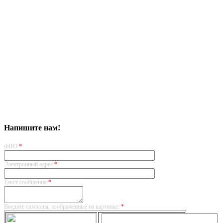
Напишите нам!
ФИО
*
Электронный адрес
*
Текст сообщения:
*
Введите символы, изображённые на картинке:
*