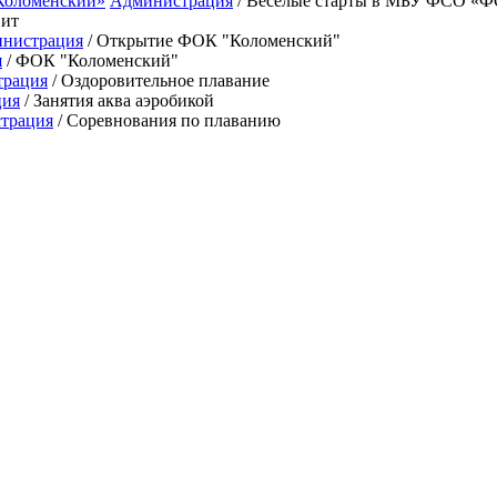
Администрация
/ Весёлые старты в МБУ ФСО «
Фит
нистрация
/ Открытие ФОК "Коломенский"
я
/ ФОК "Коломенский"
трация
/ Оздоровительное плавание
ция
/ Занятия аква аэробикой
трация
/ Соревнования по плаванию