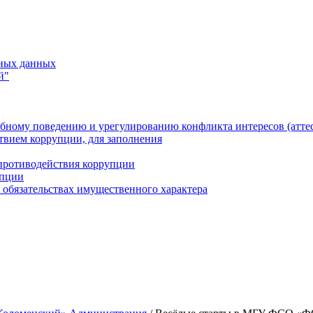
ьных данных
й"
бному поведению и урегулированию конфликта интересов (атте
твием коррупции, для заполнения
противодействия коррупции
упции
и обязательствах имущественного характера