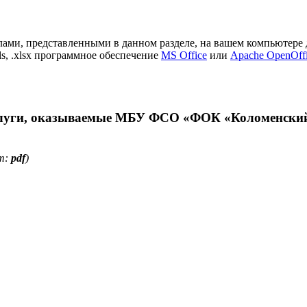
лами, представленными в данном разделе, на вашем компьютере
xls, .xlsx программное обеспечение
MS Office
или
Apache OpenOff
слуги, оказываемые МБУ ФСО «ФОК «Коломенски
т:
pdf
)