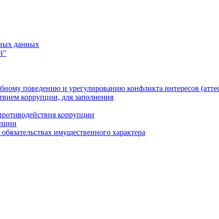
ьных данных
й"
бному поведению и урегулированию конфликта интересов (атте
твием коррупции, для заполнения
противодействия коррупции
упции
и обязательствах имущественного характера