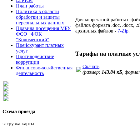
ЕГРЮЛ
План работы
Политика в области
обработки и защиты
Для корректной работы с фай
персональных данных
файлов формата .doc, .docx, .
Правила посещения МБУ
архивных файлов -
7-Zip
.
ФСО "ФОК
"Коломенский"
Прейскурант платных
услуг
Тарифы на платные у
Противодействие
коррупции
Скачать
Финансово-хозяйственная
(размер:
143.84 кБ
, форма
деятельность
Схема проезда
загрузка карты...