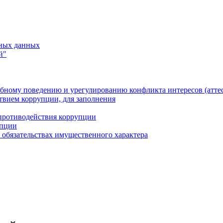
ьных данных
й"
бному поведению и урегулированию конфликта интересов (атте
твием коррупции, для заполнения
противодействия коррупции
упции
и обязательствах имущественного характера