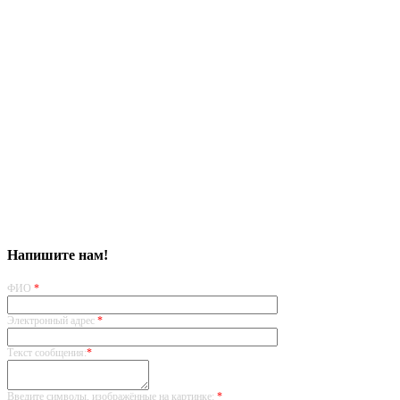
Напишите нам!
ФИО
*
Электронный адрес
*
Текст сообщения:
*
Введите символы, изображённые на картинке:
*